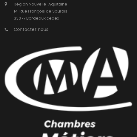
Région Nouvelle-Aquitaine
14, Rue François de Sourdis
33077 Bordeaux cedex
Contactez nous