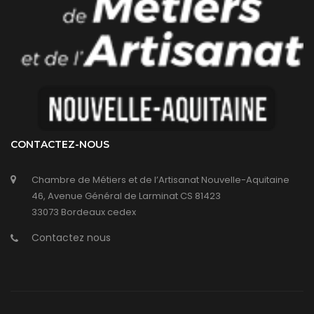
CONTACTEZ-NOUS
Chambre de Métiers et de l’Artisanat Nouvelle-Aquitaine
46, Avenue Général de Larminat CS 81423
33073 Bordeaux cedex
Contactez nous