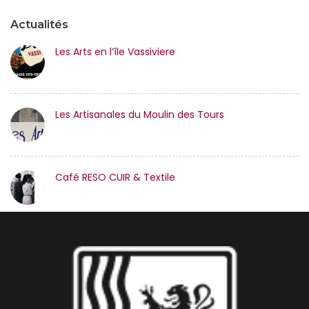
Actualités
Les Arts en l’île Vassiviere
Les Artisanales du Moulin des Tours
Café RESO CUIR & Textile