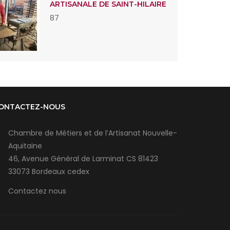
ARTISANALE DE SAINT-HILAIRE
87
ONTACTEZ-NOUS
Chambre de Métiers et de l’Artisanat Nouvelle-
Aquitaine
46, Avenue Général de Larminat CS 81423
33073 Bordeaux cedex
Contactez nous