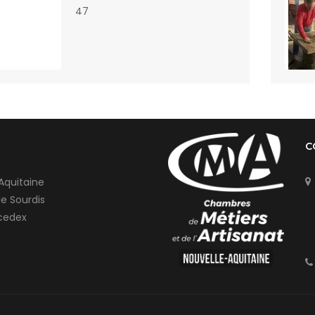
47
C
Aquitaine
de Sourdis
cedex