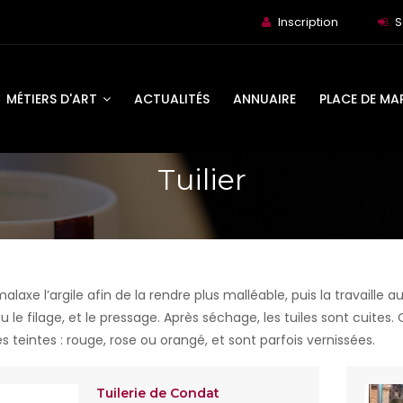
Inscription
S
MÉTIERS D'ART
ACTUALITÉS
ANNUAIRE
PLACE DE MA
Tuilier
 malaxe l’argile afin de la rendre plus malléable, puis la travaill
ou le filage, et le pressage. Après séchage, les tuiles sont cuites.
s teintes : rouge, rose ou orangé, et sont parfois vernissées.
Tuilerie de Condat