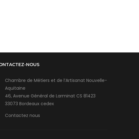
ONTACTEZ-NOUS
Chambre de Métiers et de l’Artisanat Nouvelle-
Aquitaine
46, Avenue Général de Larminat CS 81423
33073 Bordeaux cedex
Contactez nous