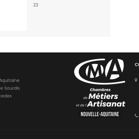
23
C
Aquitaine
de Sourdis
cedex