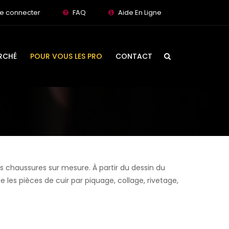
e connecter
FAQ
Aide En Ligne
RCHÉ
POUR VOUS LES PRO
CONTACT
 chaussures sur mesure. À partir du dessin du
e les pièces de cuir par piquage, collage, rivetage,