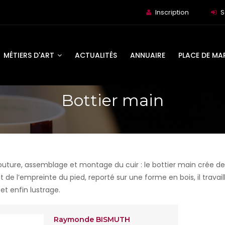
Inscription
S
MÉTIERS D'ART
ACTUALITÉS
ANNUAIRE
PLACE DE MA
Bottier main
uture, assemblage et montage du cuir : le bottier main crée des
 de l’empreinte du pied, reporté sur une forme en bois, il travaill
et enfin lustrage.
Raymonde BISMUTH