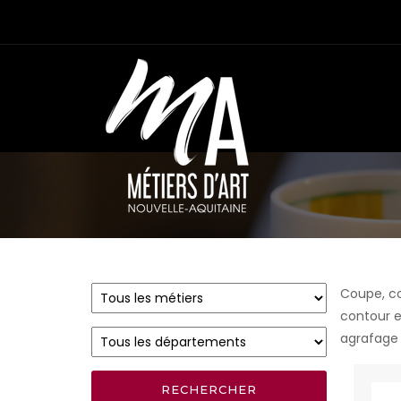
Coupe, co
contour et
agrafage 