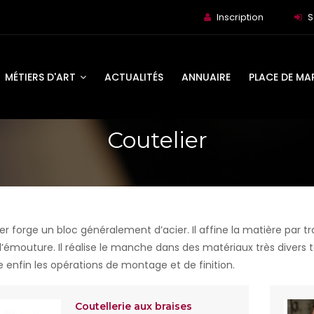
Inscription
S
MÉTIERS D'ART
ACTUALITÉS
ANNUAIRE
PLACE DE MA
Coutelier
ier forge un bloc généralement d’acier. Il affine la matière par 
’émouture. Il réalise le manche dans des matériaux très divers te
e enfin les opérations de montage et de finition.
Coutellerie aux braises