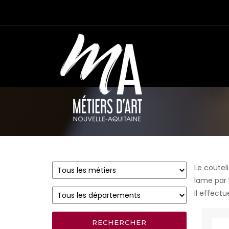
Le coutel
lame par l
Il effectu