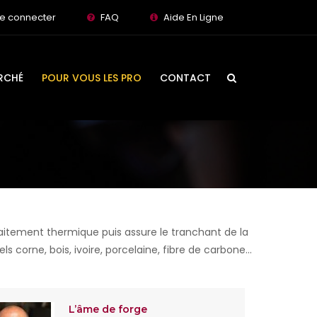
e connecter
FAQ
Aide En Ligne
RCHÉ
POUR VOUS LES PRO
CONTACT
traitement thermique puis assure le tranchant de la
ls corne, bois, ivoire, porcelaine, fibre de carbone…
L’âme de forge