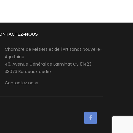
ONTACTEZ-NOUS
Chambre de Métiers et de l’Artisanat Nouvelle-
Aquitaine
46, Avenue Général de Larminat CS 81423
33073 Bordeaux cedex
Contactez nous