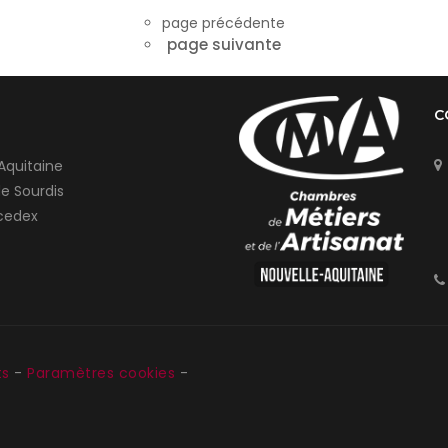
page précédente
page suivante
C
Aquitaine
de Sourdis
cedex
ts
-
Paramètres cookies
-