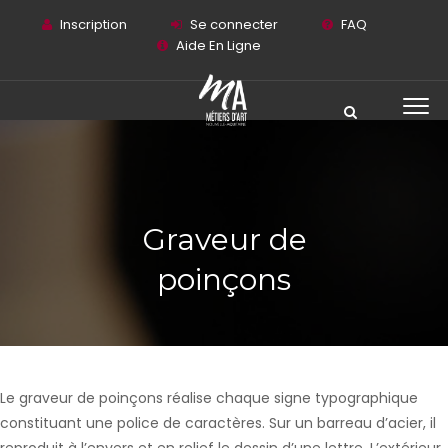
Inscription
Se connecter
FAQ
Aide En Ligne
Graveur de
poinçons
Le graveur de poinçons réalise chaque signe typographique
constituant une police de caractères. Sur un barreau d’acier, il