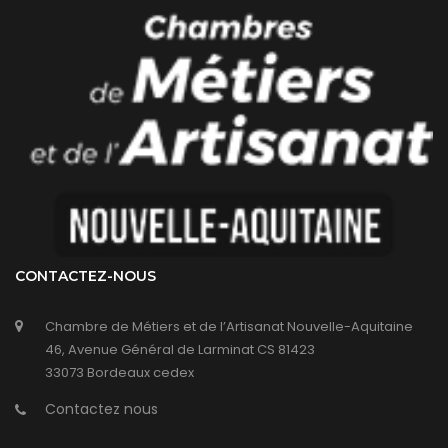
CONTACTEZ-NOUS
Chambre de Métiers et de l’Artisanat Nouvelle-Aquitaine
46, Avenue Général de Larminat CS 81423
33073 Bordeaux cedex
Contactez nous