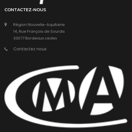
CONTACTEZ-NOUS
Région Nouvelle-Aquitaine
14, Rue François de Sourdis
33077 Bordeaux cedex
Contactez nous