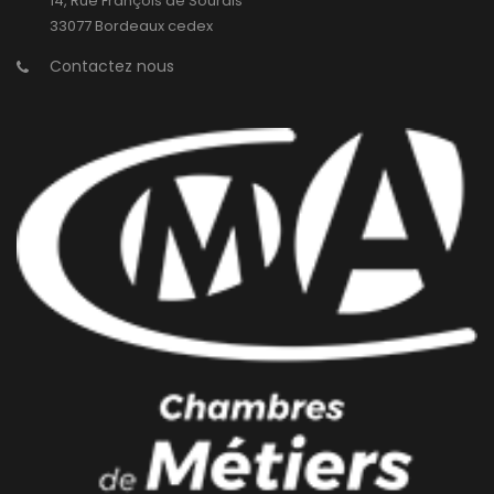
14, Rue François de Sourdis
33077 Bordeaux cedex
Contactez nous