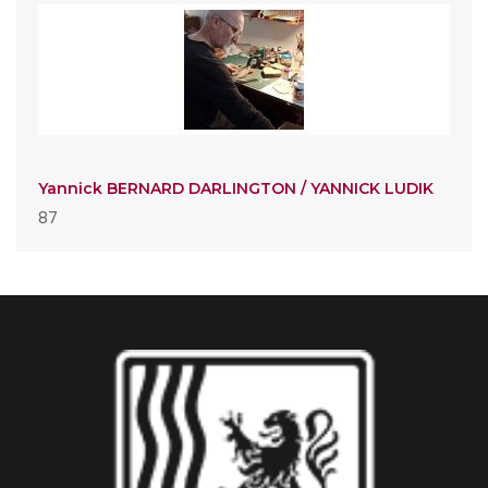
Yannick BERNARD DARLINGTON / YANNICK LUDIK
87