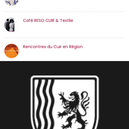
Café RESO CUIR & Textile
Rencontres du Cuir en Région