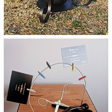
par
NB Créa’steel