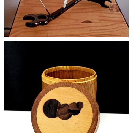
par
NB Créa’steel