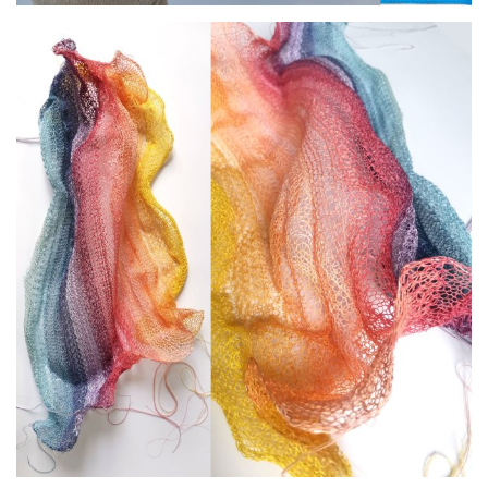
par
ATEliER AliSON CHEVAliER