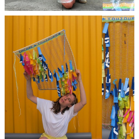
par
ATEliER AliSON CHEVAliER