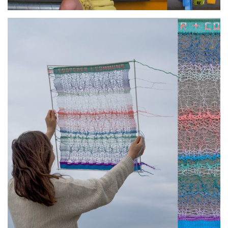
par
ATEliER AliSON CHEVAliER