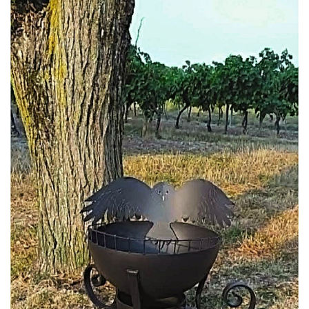
par
ATEliER AliSON CHEVAliER