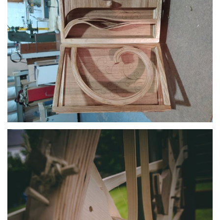
par
L’atelier Cherrywood
par
LartBois