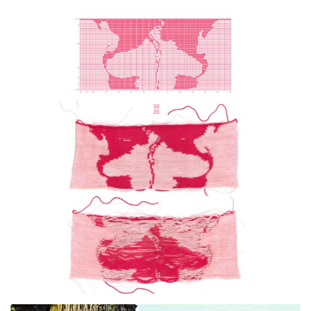
par
ATEliER AliSON CHEVAliER