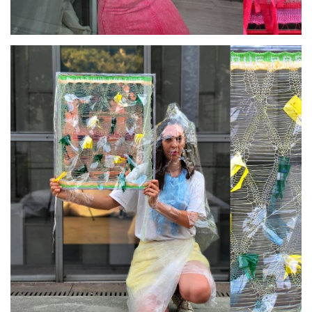
par
ATEliER AliSON CHEVAliER