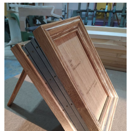
par
LartBois