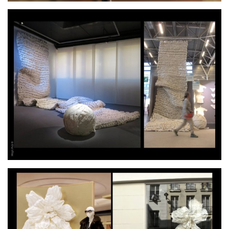
par
Histoire d’Oeufs
par
MAGIC PULP