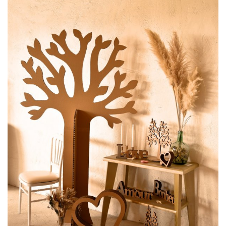
par
LartBois