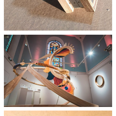
par
LartBois