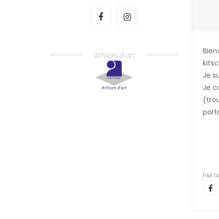
Bien
Artisan d’art
kits
Je su
Je c
(trou
port
PARTA