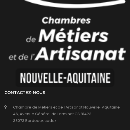
CONTACTEZ-NOUS
Chambre de Métiers et de l’Artisanat Nouvelle-Aquitaine
46, Avenue Général de Larminat CS 81423
33073 Bordeaux cedex