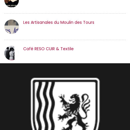
Les Artisanales du Moulin des Tours
Café RESO CUIR & Textile