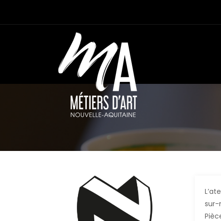
L’at
sur-
Pièc