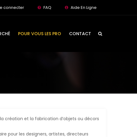
e connecter
FAQ
Aide En Ligne
RCHÉ
POUR VOUS LES PRO
CONTACT
 la création et la fabrication d’objets ou décors
re pour les designers, artistes, directeurs