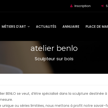
Inscription
S
MÉTIERS D'ART
ACTUALITÉS
ANNUAIRE
PLACE DE MA
atelier benlo
Sculpteur sur bois
elier BENLO se veut, d’être spécialisé dans la sculpture destinée à
mesure.
e unique ou séries limitées, nous mettons à profit notre savoir-fai