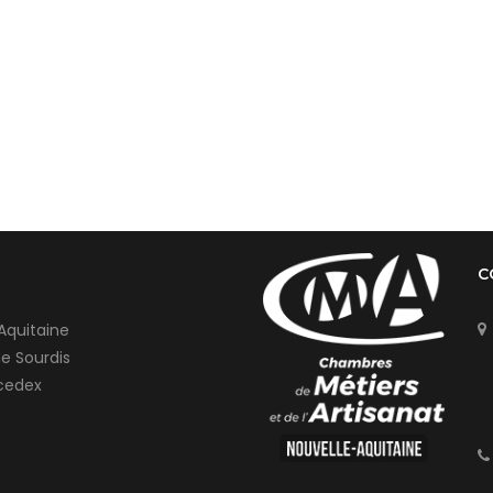
C
Aquitaine
de Sourdis
cedex