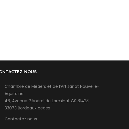
ONTACTEZ-NOUS
Chambre de Métiers et de l’Artisanat Nouvelle-
Aquitaine
46, Avenue Général de Larminat CS 81423
33073 Bordeaux cedex
Contactez nous