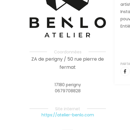
arti
Inst
pouv
Enti
Coordonnées
ZA de perigny / 50 rue pierre de
PARTA
fermat
17180 perigny
0679708828
Site internet
https://atelier-benlo.com