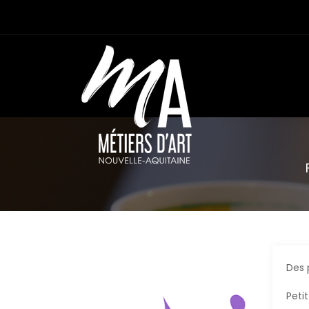
Des 
Peti