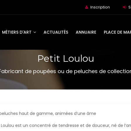
Inscription
S
MÉTIERS D'ART
ACTUALITÉS
ANNUAIRE
PLACE DE MA
Petit Loulou
Fabricant de poupées ou de peluches de collectio
peluches haut de gamme, animées d’une âme
t Loulou est un concentré de tendresse et de douceur, né de l’a