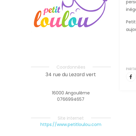
pers
inég
Peti
aujo
Coordonnées
PARTA
34 rue du Lezard vert
16000 Angoulême
0766994657
Site internet
https://www.petitloulou.com