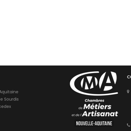
C
Aquitaine
de Sourdis
cedex