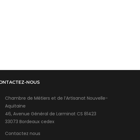
ONTACTEZ-NOUS
Chambre de Métiers et de l’Artisanat Nouvelle-
Aquitaine
46, Avenue Général de Larminat CS 81423
33073 Bordeaux cedex
Contactez nous