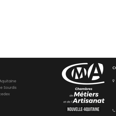
C
Aquitaine
de Sourdis
cedex