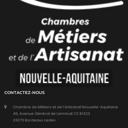
CONTACTEZ-NOUS
Chambre de Métiers et de l’Artisanat Nouvelle-Aquitaine
46, Avenue Général de Larminat CS 81423
33073 Bordeaux cedex