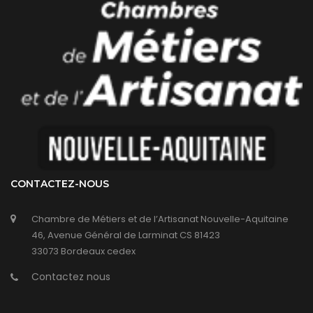
CONTACTEZ-NOUS
Chambre de Métiers et de l’Artisanat Nouvelle-Aquitaine
46, Avenue Général de Larminat CS 81423
33073 Bordeaux cedex
Contactez nous