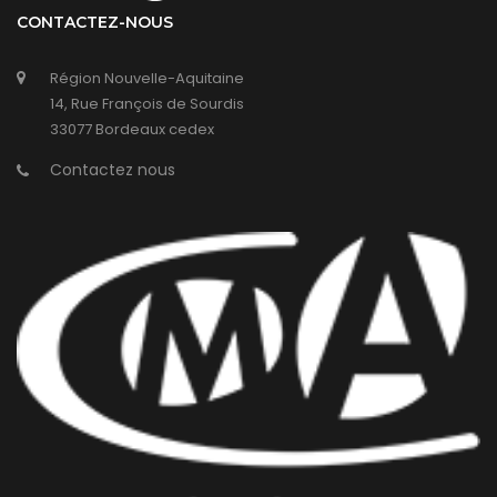
CONTACTEZ-NOUS
Région Nouvelle-Aquitaine
14, Rue François de Sourdis
33077 Bordeaux cedex
Contactez nous