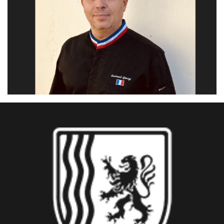
Anne GENAY Maitre d’art Opticienne-Lunetière
Laurent GENAY Meilleur Ouvrier de France Opticien-Lunetier