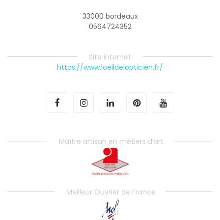
33000 bordeaux
0564724352
Site internet
https://www.loeildelopticien.fr/
Maître artisan en métiers d’art
Meilleur Ouvrier de France