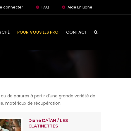
e connecter
FAQ
Aide En Ligne
RCHÉ
POUR VOUS LES PRO
CONTACT
e ou de parures à partir d’une grande variété de
liège, matériaux de récupération.
Diane DAÏAN / LES
CLATINETTES