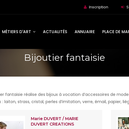
Inscription
S
MÉTIERS D'ART
ACTUALITÉS
ANNUAIRE
PLACE DE MA
Bijoutier fantaisie
tier fantaisie réalise des bijoux à vocation d’accessoires de mod
: laiton, strass, cristal, perles d’imitation, verre, émail, papier, 
Marie DUVERT / MARIE
DUVERT CREATIONS